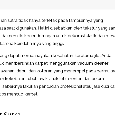
an sutra tidak hanya terletak pada tampilannya yang
a saat digunakan. Hal ini disebabkan oleh tekstur yang sa
 Anda memiliki kecenderungan untuk dekorasi klasik dan me
karena keindahannya yang tinggi.
 yang dapat membahayakan kesehatan, terutama jika Anda
untuk membersihkan karpet menggunakan vacuum cleaner
sa makanan, debu, dan kotoran yang menempel pada permuka
em kekebalan tubuh anak-anak lebih rentan dan belum
ui, sebaiknya lakukan pencucian profesional atau jasa cuci k
 tips mencuci karpet.
t Sutra