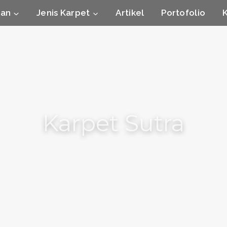
nan
Jenis Karpet
Artikel
Portofolio
Karpet Sutra