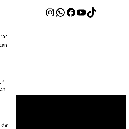
oran
 dan
ga
gan
 dari