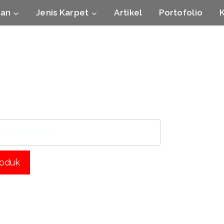
nan
Jenis Karpet
Artikel
Portofolio
roduk