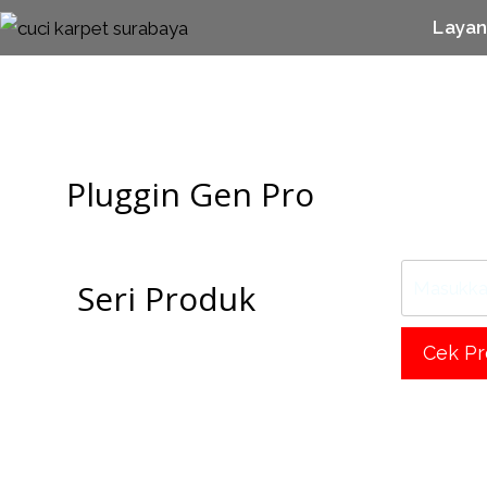
Laya
Pluggin Gen Pro
Seri Produk
Cek P