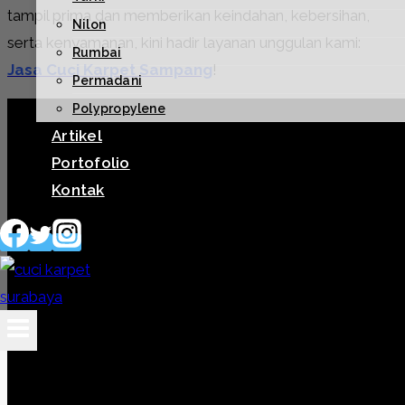
tampil prima dan memberikan keindahan, kebersihan,
Nilon
serta kenyamanan, kini hadir layanan unggulan kami:
Rumbai
Jasa Cuci Karpet Sampang
!
Permadani
Polypropylene
Artikel
Portofolio
Kontak