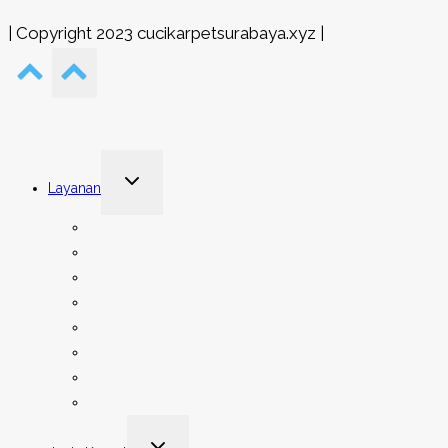
| Copyright 2023 cucikarpetsurabaya.xyz |
Toggle
Layanan
child
menu
Cuci Karpet Rumah
Cuci Karpet Tempat Ibadah
Cuci Karpet Kantor
Cuci Karpet Hotel
Cuci Karpet Asrama
Cuci Karpet Gedung
Cuci Karpet Mobil
Cuci Kain Dekor Pernikahan
Toggle