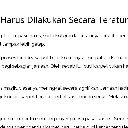
Harus Dilakukan Secara Teratu
. Debu, pasir halus, serta kotoran kecil lainnya mudah menem
 tampak lebih gelap.
i proses laundry karpet berisiko menjadi tempat berkemban
 bagi sebagian jamaah. Oleh sebab itu, cuci karpet bukan ha
 masjid biasanya meningkat secara signifikan. Jamaah hadir
i, kondisi karpet harus diperhatikan dengan serius. Melaku
et juga membantu memperpanjang masa pakai karpet. Serat 
n dengan penggantian karpet baru, harga cuci karpet tentu l