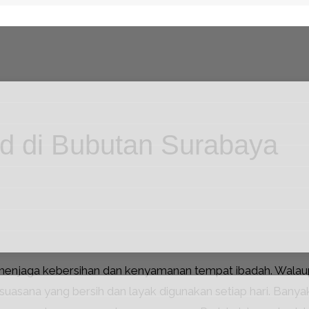
id di Bubutan Surabaya
menjaga kebersihan dan kenyamanan tempat ibadah. Walaup
uasana yang bersih dan layak digunakan setiap hari. Bany