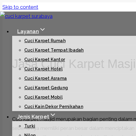
Skip to content
Layanan
Cuci Karpet Rumah
Cuci Karpet Tempat Ibadah
Jasa Cuci Karpet Masj
Cuci Karpet Kantor
Cuci Karpet Hotel
Cuci Karpet Asrama
Cuci Karpet Gedung
Cuci Karpet Mobil
Cuci Kain Dekor Pernikahan
Jenis Karpet
Cuci karpet masjid merupakan bagian penting dalam 
Turki
sebenarnya memiliki peran besar dalam menciptakan s
Nilon