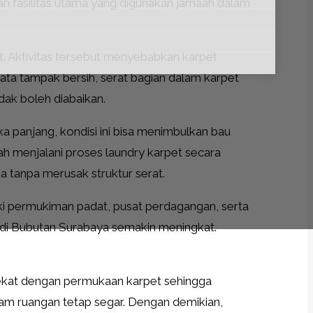
ah fasilitas utama yang digunakan jamaah dalam
t. Aktivitas tersebut menyebabkan karpet
ata tampak bersih, serat bagian dalam karpet
idak boleh diabaikan.
a panjang, kondisi ini bisa menimbulkan bau
h menjalani proses laundry karpet secara
a tanpa merusak struktur serat.
ki permukiman padat, pusat perdagangan, serta
t di Bubutan Surabaya semakin meningkat.
dekat dengan permukaan karpet sehingga
lam ruangan tetap segar. Dengan demikian,