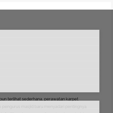
un terlihat sederhana, perawatan karpet
ak pengurus masjid baru menyadari pentingnya