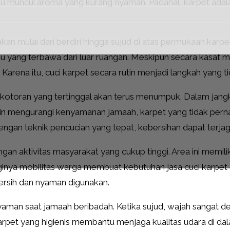
tau muncul aroma yang kurang nyaman. Padahal, karpet adal
an mulai dari berdiri hingga sujud di atas permukaan karpe
u yang terbawa dari luar ruangan. Meskipun secara kasat m
t. Karena itu, cuci karpet secara rutin menjadi langkah yang t
 kotoran yang tertinggal akan terus menumpuk. Dalam jangk
in mengurangi kenyamanan jamaah, karpet yang tidak perna
engan teknik pencucian yang tepat, kebersihan dapat terjag
n aktivitas masyarakat yang cukup tinggi. Area ini memili
ngginya mobilitas warga membuat kebutuhan jasa cuci karpe
bersih dan nyaman digunakan.
yaman saat jamaah beribadah. Ketika sujud, wajah sangat 
arpet yang higienis membantu menjaga kualitas udara di da