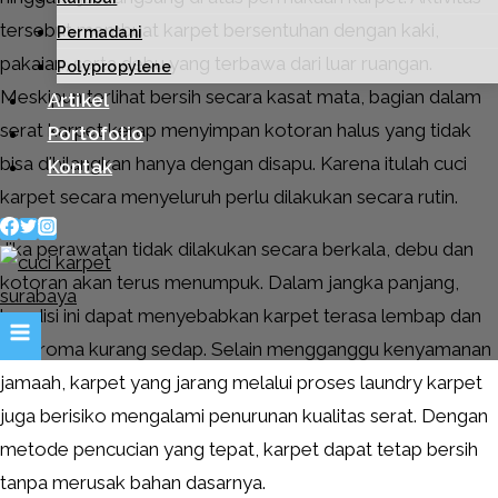
tersebut membuat karpet bersentuhan dengan kaki,
Permadani
pakaian, serta debu yang terbawa dari luar ruangan.
Polypropylene
Meskipun terlihat bersih secara kasat mata, bagian dalam
Artikel
serat karpet kerap menyimpan kotoran halus yang tidak
Portofolio
bisa dihilangkan hanya dengan disapu. Karena itulah cuci
Kontak
karpet secara menyeluruh perlu dilakukan secara rutin.
Jika perawatan tidak dilakukan secara berkala, debu dan
kotoran akan terus menumpuk. Dalam jangka panjang,
kondisi ini dapat menyebabkan karpet terasa lembap dan
beraroma kurang sedap. Selain mengganggu kenyamanan
jamaah, karpet yang jarang melalui proses laundry karpet
juga berisiko mengalami penurunan kualitas serat. Dengan
metode pencucian yang tepat, karpet dapat tetap bersih
tanpa merusak bahan dasarnya.