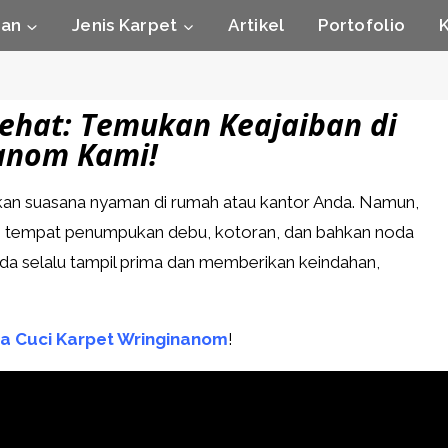
nan
Jenis Karpet
Artikel
Portofolio
Sehat: Temukan Keajaiban di
nanom Kami!
kan suasana nyaman di rumah atau kantor Anda. Namun,
adi tempat penumpukan debu, kotoran, dan bahkan noda
a selalu tampil prima dan memberikan keindahan,
a Cuci Karpet Wringinanom
!