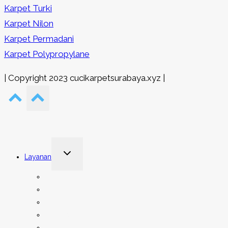
Karpet Turki
Karpet Nilon
Karpet Permadani
Karpet Polypropylane
| Copyright 2023 cucikarpetsurabaya.xyz |
Toggle
Layanan
child
menu
Cuci Karpet Rumah
Cuci Karpet Tempat Ibadah
Cuci Karpet Kantor
Cuci Karpet Hotel
Cuci Karpet Asrama