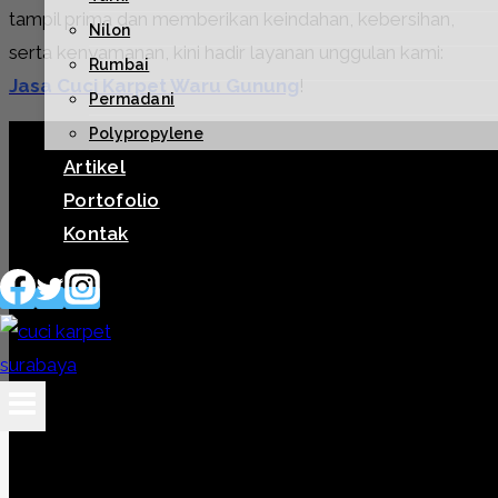
tampil prima dan memberikan keindahan, kebersihan,
Nilon
serta kenyamanan, kini hadir layanan unggulan kami:
Rumbai
Jasa Cuci Karpet Waru Gunung
!
Permadani
Polypropylene
Artikel
Portofolio
Kontak