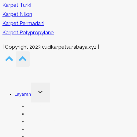
Karpet Turki
Karpet Nilon
Karpet Permadani
Karpet Polypropylane
| Copyright 2023 cucikarpetsurabaya.xyz |
Toggle
Layanan
child
menu
Cuci Karpet Rumah
Cuci Karpet Tempat Ibadah
Cuci Karpet Kantor
Cuci Karpet Hotel
Cuci Karpet Asrama