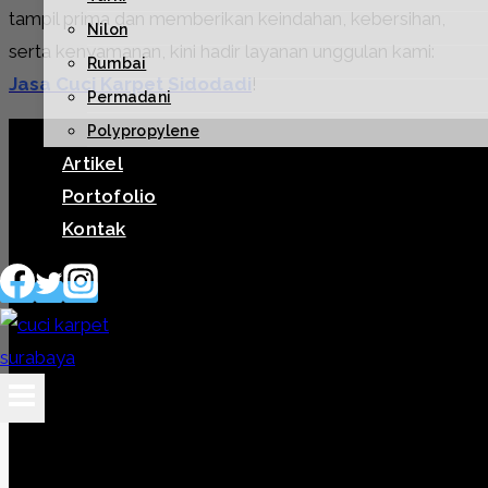
tampil prima dan memberikan keindahan, kebersihan,
Nilon
serta kenyamanan, kini hadir layanan unggulan kami:
Rumbai
Jasa Cuci Karpet Sidodadi
!
Permadani
Polypropylene
Artikel
Portofolio
Kontak