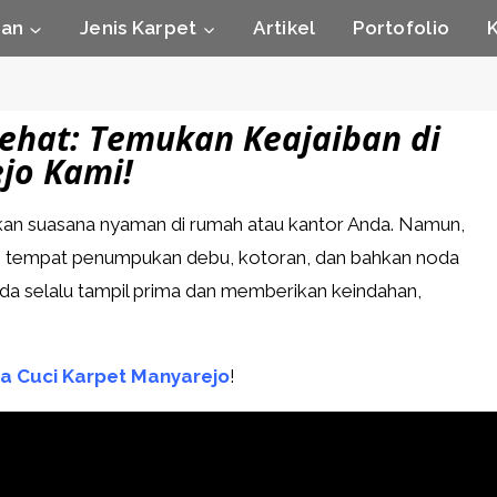
nan
Jenis Karpet
Artikel
Portofolio
Sehat: Temukan Keajaiban di
jo Kami!
kan suasana nyaman di rumah atau kantor Anda. Namun,
adi tempat penumpukan debu, kotoran, dan bahkan noda
a selalu tampil prima dan memberikan keindahan,
a Cuci Karpet Manyarejo
!