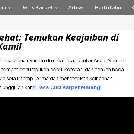
nan
Jenis Karpet
Artikel
Portofolio
Sehat: Temukan Keajaiban di
Kami!
kan suasana nyaman di rumah atau kantor Anda. Namun,
adi tempat penumpukan debu, kotoran, dan bahkan noda
a selalu tampil prima dan memberikan keindahan,
an unggulan kami:
Jasa Cuci Karpet Malang
!