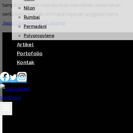
tampil prima dan memberikan keindahan, kebersihan,
Nilon
serta kenyamanan, kini hadir layanan unggulan kami:
Rumbai
Jasa Cuci Karpet Labang
!
Permadani
Polypropylene
Artikel
Portofolio
Kontak