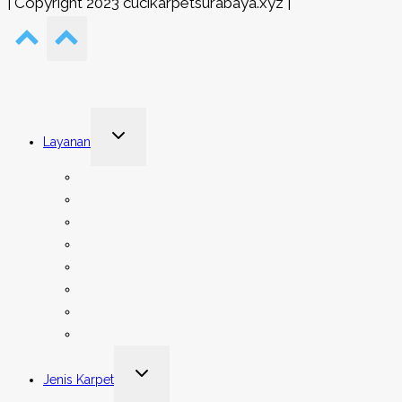
| Copyright 2023 cucikarpetsurabaya.xyz |
Toggle
Layanan
child
menu
Cuci Karpet Rumah
Cuci Karpet Tempat Ibadah
Cuci Karpet Kantor
Cuci Karpet Hotel
Cuci Karpet Asrama
Cuci Karpet Gedung
Cuci Karpet Mobil
Cuci Kain Dekor Pernikahan
Toggle
Jenis Karpet
child
menu