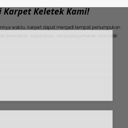
i Karpet Keletek Kami!
lannya waktu, karpet dapat menjadi tempat penumpukan
 keindahan, kebersihan, serta kenyamanan, kini hadir