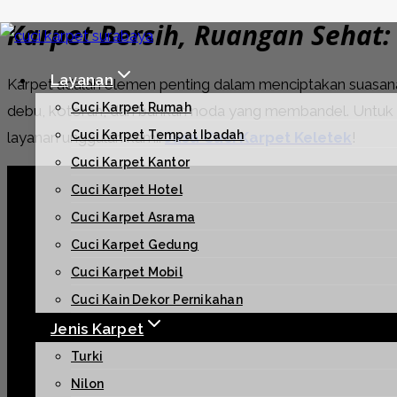
Karpet Bersih, Ruangan Sehat:
Skip
to
Layanan
Karpet adalah elemen penting dalam menciptakan suasana
content
Cuci Karpet Rumah
debu, kotoran, dan bahkan noda yang membandel. Untuk m
Cuci Karpet Tempat Ibadah
layanan unggulan kami:
Jasa Cuci Karpet Keletek
!
Cuci Karpet Kantor
Cuci Karpet Hotel
Cuci Karpet Asrama
Cuci Karpet Gedung
Cuci Karpet Mobil
Cuci Kain Dekor Pernikahan
Jenis Karpet
Turki
Nilon