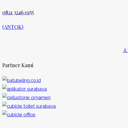
0821 3246 0155​
(ANTOK)
Jl
Partner Kami