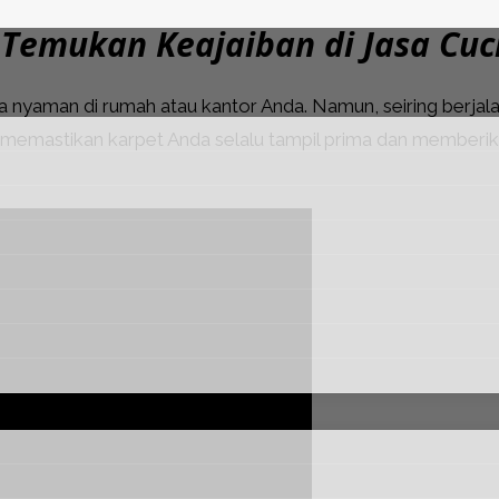
 Temukan Keajaiban di Jasa Cuc
 nyaman di rumah atau kantor Anda. Namun, seiring berja
emastikan karpet Anda selalu tampil prima dan memberikan