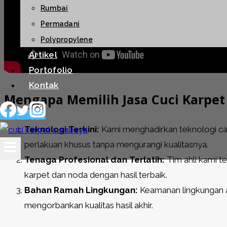
Rumbai
Permadani
Polypropylene
Artikel
Portofolio
Kontak
Mengapa Memilih Jasa Cuci Karpet
Teknologi Terkini:
Kami menghadirkan teknologi ca
perlakuan khusus tanpa mengurangi kualitasnya.
Tenaga Profesional dan Terlatih:
Tim ahli kami te
karpet dan noda dengan hasil terbaik.
Bahan Ramah Lingkungan:
Keamanan lingkungan a
mengorbankan kualitas hasil akhir.