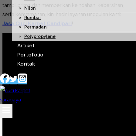
tampil prima dan memberikan keindahan, kebersihan,
Nilon
serta kenyamanan, kini hadir layanan unggulan kami:
Rumbai
Jasa Cuci Karpet Candipari
!
Permadani
Polypropylene
Artikel
Portofolio
Kontak