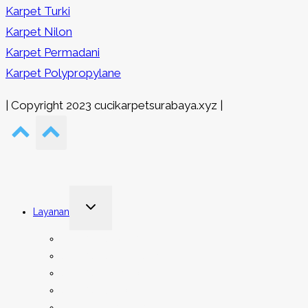
Karpet Turki
Karpet Nilon
Karpet Permadani
Karpet Polypropylane
| Copyright 2023 cucikarpetsurabaya.xyz |
Toggle
Layanan
child
menu
Cuci Karpet Rumah
Cuci Karpet Tempat Ibadah
Cuci Karpet Kantor
Cuci Karpet Hotel
Cuci Karpet Asrama